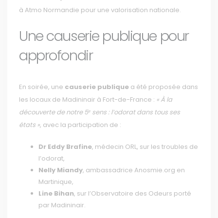
à Atmo Normandie pour une valorisation nationale.
Une causerie publique pour
approfondir
En soirée, une
causerie publique
a été proposée dans
les locaux de Madininair à Fort-de-France :
« À la
découverte de notre 5ᵉ sens : l’odorat dans tous ses
états »
, avec la participation de :
Dr Eddy Brafine
, médecin ORL, sur les troubles de
l’odorat,
Nelly Miandy
, ambassadrice Anosmie.org en
Martinique,
Line Bihan
, sur l’Observatoire des Odeurs porté
par Madininair.