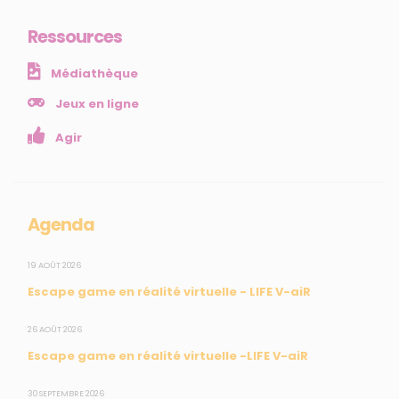
Ressources
NOS SERVICES
Médiathèque
Presse
Collectivités
Jeux en ligne
Enseignants
Agir
Mesures réglementaires
Mesures du réseau Sargasses
Open Data
Agenda
SUIVEZ-NOUS
19 AOÛT 2026
Escape game en réalité virtuelle - LIFE V-aiR
CONTACT
26 AOÛT 2026
Escape game en réalité virtuelle -LIFE V-aiR
31, rue du Pr. Raymond Garcin, 97200 Fort-de-France
30 SEPTEMBRE 2026