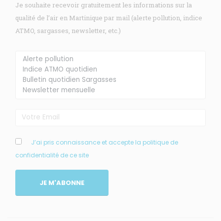
Je souhaite recevoir gratuitement les informations sur la
qualité de l’air en Martinique par mail (alerte pollution, indice
ATMO, sargasses, newsletter, etc.)
Membre de
Agréé par
MENU
J’ai pris connaissance et accepte la politique de
confidentialité de ce site
Accueil
Qui sommes-nous ?
JE M'ABONNE
Comprendre
Agir
Ressources et publications