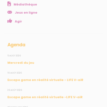
Comprendre
Médiathèque
Agir
Jeux en ligne
Ressources et publications
Agir
NOS SERVICES
Presse
Collectivités
Agenda
Enseignants
5 AOÛT 2026
Mesures réglementaires
Mercredi du jeu
Mesures du réseau Sargasses
Open Data
19 AOÛT 2026
Escape game en réalité virtuelle - LIFE V-aiR
SUIVEZ-NOUS
26 AOÛT 2026
Escape game en réalité virtuelle -LIFE V-aiR
CONTACT