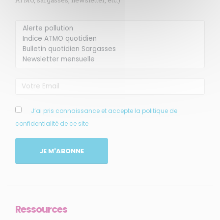
ATMO, sargasses, newsletter, etc.)
Membre de
Agréé par
J’ai pris connaissance et accepte la politique de
confidentialité de ce site
JE M'ABONNE
MENU
Accueil
Ressources
Qui sommes-nous ?