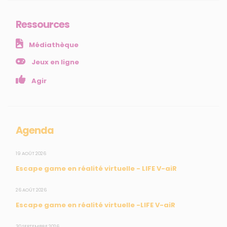
Comprendre
Agir
Ressources
Ressources et publications
Médiathèque
NOS SERVICES
Jeux en ligne
Presse
Agir
Collectivités
Enseignants
Mesures réglementaires
Agenda
Mesures du réseau Sargasses
Open Data
19 AOÛT 2026
Escape game en réalité virtuelle - LIFE V-aiR
SUIVEZ-NOUS
26 AOÛT 2026
Escape game en réalité virtuelle -LIFE V-aiR
CONTACT
30 SEPTEMBRE 2026