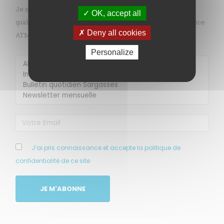
Je souhaite recevoir gratuitement les informations sur la
OK, accept all
qualité de l’air en Martinique par mail (alerte pollution, indice
Deny all cookies
ATMO, sargasses, newsletter, etc.)
Personalize
Membre de
Agréé par
J’ai pris connaissance et accepte la politique de
confidentialité de ce site
MENU
JE M'ABONNE
Accueil
Qui sommes-nous ?