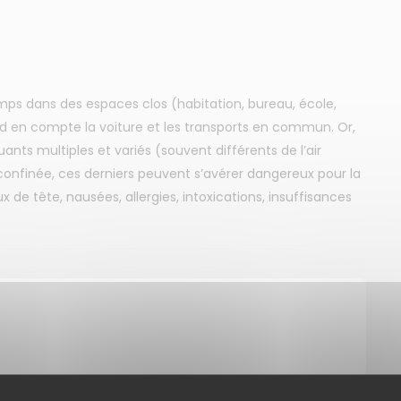
s dans des espaces clos (habitation, bureau, école,
nd en compte la voiture et les transports en commun. Or,
luants multiples et variés (souvent différents de l’air
confinée, ces derniers peuvent s’avérer dangereux pour la
e tête, nausées, allergies, intoxications, insuffisances