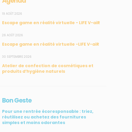
Agenda
19 AOÛT 2026
Escape game en réalité virtuelle - LIFE V-aiR
26 AOÛT 2026
Escape game en réalité virtuelle -LIFE V-aiR
30 SEPTEMBRE 2026
SUIVEZ-NOUS
CONTACT
Atelier de confection de cosmétiques et
produits d’hygiène naturels
31, rue du Pr. Raymond
Garcin, 97200 Fort-de-
France
Bon Geste
Tél : 0596 60 08 48
Mail : info@madininair.fr
Pour une rentrée écoresponsable : triez,
réutilisez ou achetez des fournitures
simples et moins odorantes