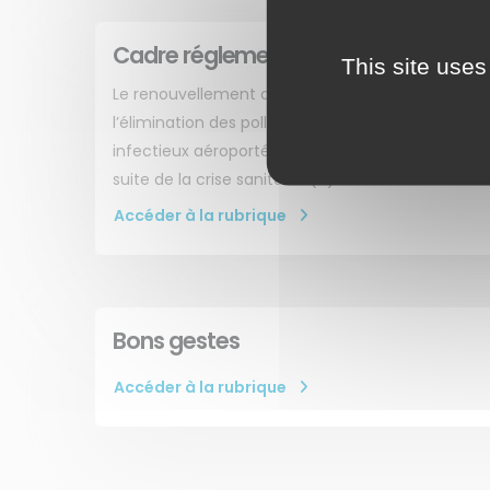
Cadre réglementaire
This site uses
Le renouvellement de l’air dans les locaux perme
l’élimination des polluants de l’air intérieur et age
infectieux aéroportés est devenu un enjeu majeu
suite de la crise sanitaire. (…)
Accéder à la rubrique
Bons gestes
Accéder à la rubrique