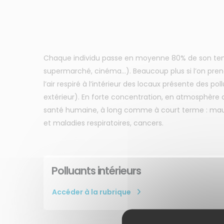
Chaque individu passe en moyenne 80% de son temp
supermarché, cinéma...). Beaucoup plus si l’on pre
l’air respiré à l’intérieur des locaux présente des pol
extérieur). En forte concentration, en atmosphère 
santé humaine, à long comme à court terme : maux d
et maladies respiratoires, cancers.
Polluants intérieurs
Accéder à la rubrique