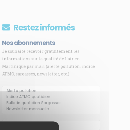
Restez informés
Nos abonnements
Je souhaite recevoir gratuitement les
informations sur la qualité de l’air en
Martinique par mail (alerte pollution, indice
ATMO, sargasses, newsletter, etc.)