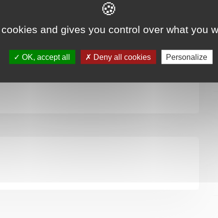
 cookies and gives you control over what you w
ttant
nts
OK, accept all
Deny all cookies
Personalize
r à la