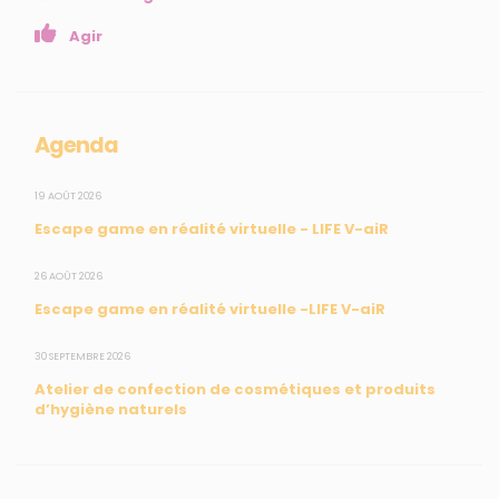
Presse
Agir
Collectivités
Enseignants
Mesures réglementaires
Agenda
Mesures du réseau Sargasses
Open Data
19 AOÛT 2026
Escape game en réalité virtuelle - LIFE V-aiR
SUIVEZ-NOUS
26 AOÛT 2026
Escape game en réalité virtuelle -LIFE V-aiR
CONTACT
30 SEPTEMBRE 2026
Atelier de confection de cosmétiques et produits
31, rue du Pr. Raymond Garcin, 97200 Fort-de-France
d’hygiène naturels
Tél : 0596 60 08 48
Mail : info@madininair.fr