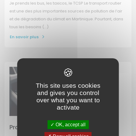
Je prends les bus, les taxicos, le TCSP Le transport routier
est une des plus importantes sources de pollution de l’air
et de dégradation du climat en Martinique. Pourtant, dans
tous les besoins (…)
En savoir plus
This site uses cookies
and gives you control
over what you want to
activate
OK, accept all
Pratiquer l’éco-conduite