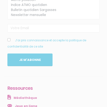
Membre de
Agréé par
J’ai pris connaissance et accepte la politique de
confidentialité de ce site
MENU
JE M'ABONNE
Accueil
Qui sommes-nous ?
Comprendre
Agir
Ressources
Ressources et publications
Médiathèque
NOS SERVICES
Jeux en ligne