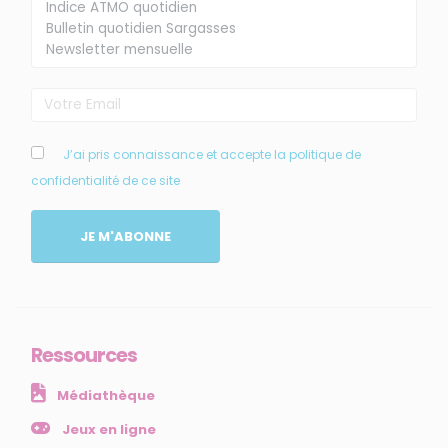
J’ai pris connaissance et accepte la politique de
confidentialité de ce site
MENU
JE M'ABONNE
Accueil
Qui sommes-nous ?
Comprendre
Agir
Ressources
Ressources et publications
Médiathèque
NOS SERVICES
Jeux en ligne