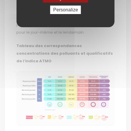
surveillance de Madininair (stations dites « de
fond »), corrigées si besoin avant d’être validées
Personalize
par le prévisionniste. L’indice ATMO est donc une
prévision journalière de la qualité de l’air élaborée
pour le jour-même et le lendemain.
Tableau des correspondances
concentrations des polluants et qualificatifs
de l’indice ATMO