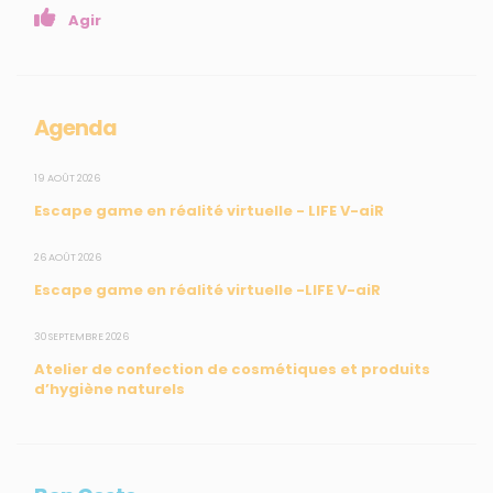
Presse
Agir
Collectivités
Enseignants
Mesures réglementaires
Agenda
Mesures du réseau Sargasses
Open Data
19 AOÛT 2026
Escape game en réalité virtuelle - LIFE V-aiR
SUIVEZ-NOUS
26 AOÛT 2026
Escape game en réalité virtuelle -LIFE V-aiR
CONTACT
30 SEPTEMBRE 2026
Atelier de confection de cosmétiques et produits
31, rue du Pr. Raymond Garcin, 97200 Fort-de-France
d’hygiène naturels
Tél : 0596 60 08 48
Mail : info@madininair.fr