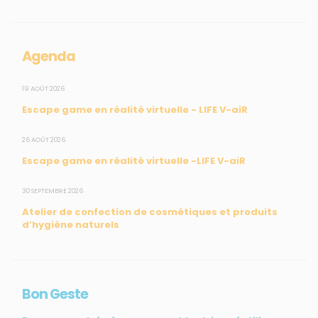
Collectivités
Enseignants
Mesures réglementaires
Agenda
Mesures du réseau Sargasses
Open Data
19 AOÛT 2026
Escape game en réalité virtuelle - LIFE V-aiR
SUIVEZ-NOUS
26 AOÛT 2026
Escape game en réalité virtuelle -LIFE V-aiR
CONTACT
30 SEPTEMBRE 2026
Atelier de confection de cosmétiques et produits
31, rue du Pr. Raymond Garcin, 97200 Fort-de-France
d’hygiène naturels
Tél : 0596 60 08 48
Mail : info@madininair.fr
Bon Geste