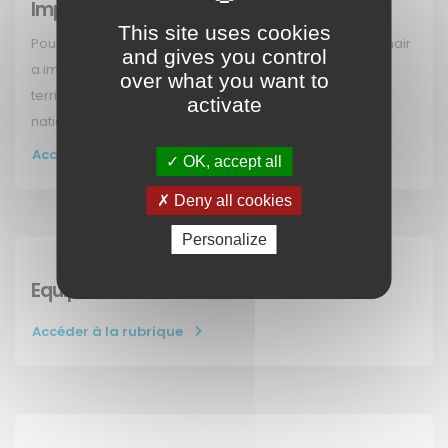
Implantation des points de prélèvement
This site uses cookies
Pour la surveillance des polluants réglementés, Madininair
and gives you control
a implanté plusieurs points de prélèvements sur le
over what you want to
territoire, répondant à des exigences européennes,
activate
nationales ou locales.
Accéder à la rubrique
OK, accept all
Deny all cookies
Personalize
Equipe de Madininair
Accéder à la rubrique