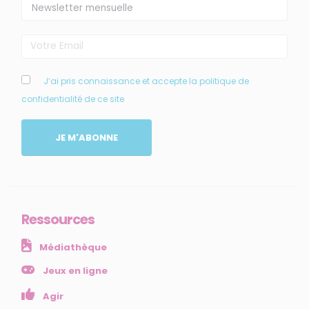
J’ai pris connaissance et accepte la politique de
confidentialité de ce site
MENU
JE M'ABONNE
Accueil
Qui sommes-nous ?
Comprendre
Agir
Ressources
Ressources et publications
Médiathèque
NOS SERVICES
Jeux en ligne
Presse
Agir