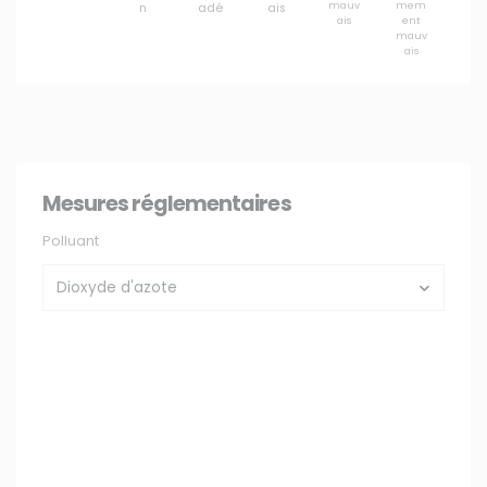
mauv
mem
n
adé
ais
ais
ent
mauv
ais
Mesures réglementaires
Polluant