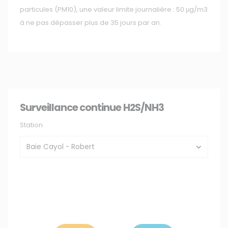
particules (PM10), une valeur limite journalière : 50 μg/m3
NOS SERVICES
à ne pas dépasser plus de 35 jours par an.
Presse
Collectivités
Enseignants
Mesures réglementaires
Mesures du réseau Sargasses
Surveillance continue H2S/NH3
Open Data
Station
SUIVEZ-NOUS
CONTACT
31, rue du Pr. Raymond Garcin, 97200 Fort-de-France