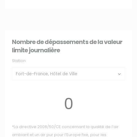
Membre de
Agréé par
Nombre de dépassements de la valeur
limite journalière
Station
MENU
0
Accueil
Qui sommes-nous ?
Comprendre
Agir
*La directive 2008/50/CE concernant la qualité de l’air
Ressources et publications
ambiant et un air pur pour l’Europe fixe, pour les