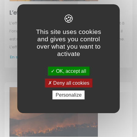
L’effet de serre
L’effet de serre, qu’est-ce que c’est ? L’effet de serre est à
This site uses cookies
l’origine un phénomène climatique naturel. Cependant, il
and gives you control
est renforcé depuis plus d’un siècle par l’activité humaine.
over what you want to
L’effet de (…)
activate
En savoir plus
OK, accept all
Deny all cookies
Personalize