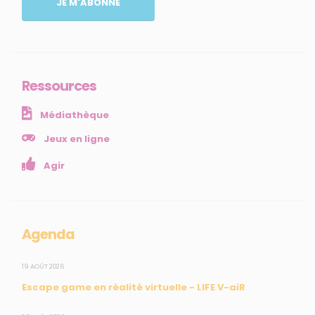
JE M'ABONNE
Comprendre
Agir
Ressources et publications
Ressources
NOS SERVICES
Médiathèque
Presse
Collectivités
Jeux en ligne
Enseignants
Agir
Mesures réglementaires
Mesures du réseau Sargasses
Open Data
Agenda
SUIVEZ-NOUS
19 AOÛT 2026
Escape game en réalité virtuelle - LIFE V-aiR