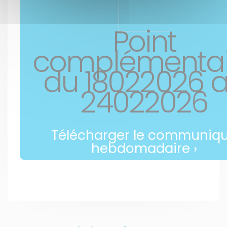
Point
complémentai
du 18022026 
24022026
Télécharger le communiq
hebdomadaire ›