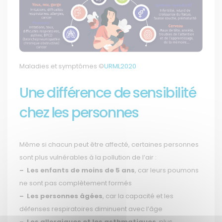
Maladies et symptômes ©
URML2020
Une différence de sensibilité
chez les personnes
Même si chacun peut être affecté, certaines personnes
sont plus vulnérables à la pollution de l’air :
–
Les enfants de moins de 5 ans
, car leurs poumons
ne sont pas complètement formés
–
Les personnes âgées
, car la capacité et les
défenses respiratoires diminuent avec l’âge
–
Les allergiques et les asthmatiques
, plus