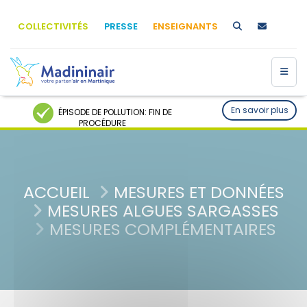
COLLECTIVITÉS
PRESSE
ENSEIGNANTS
Membre de
Agréé par
En savoir plus
ÉPISODE DE POLLUTION: FIN DE
PROCÉDURE
ACCUEIL
MESURES ET DONNÉES
MESURES ALGUES SARGASSES
MESURES COMPLÉMENTAIRES
MENU
Accueil
Qui sommes-nous ?