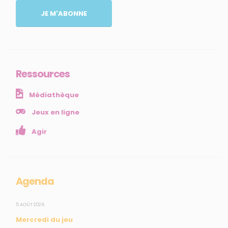
MENU
JE M'ABONNE
Accueil
Qui sommes-nous ?
Comprendre
Agir
Ressources
Ressources et publications
Médiathèque
NOS SERVICES
Jeux en ligne
Agir
Presse
Collectivités
Enseignants
Mesures réglementaires
Agenda
Mesures du réseau Sargasses
Open Data
5 AOÛT 2026
Mercredi du jeu
SUIVEZ-NOUS