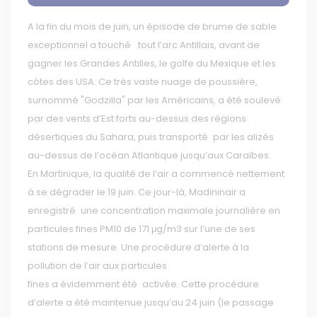
A la fin du mois de juin, un épisode de brume de sable
exceptionnel a touché tout l’arc Antillais, avant de
gagner les Grandes Antilles, le golfe du Mexique et les
côtes des USA. Ce très vaste nuage de poussière,
surnommé "Godzilla" par les Américains, a été soulevé
par des vents d’Est forts au-dessus des régions
désertiques du Sahara, puis transporté par les alizés
au-dessus de l’océan Atlantique jusqu’aux Caraïbes.
En Martinique, la qualité de l’air a commencé nettement
à se dégrader le 19 juin. Ce jour-là, Madininair a
enregistré une concentration maximale journalière en
particules fines PM10 de 171 μg/m3 sur l’une de ses
stations de mesure. Une procédure d’alerte à la
pollution de l’air aux particules
fines a évidemment été activée. Cette procédure
d’alerte a été maintenue jusqu’au 24 juin (le passage