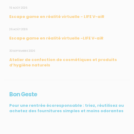
19 AOÛT 2026
Escape game en réalité virtuelle - LIFE V-aiR
CONTACT
26 AOÛT 2026
Escape game en réalité virtuelle -LIFE V-aiR
31, rue du Pr. Raymond Garcin, 97200 Fort-de-France
30 SEPTEMBRE 2026
Tél : 0596 60 08 48
Atelier de confection de cosmétiques et produits
Mail : info@madininair.fr
d’hygiène naturels
Bon Geste
Pour une rentrée écoresponsable : triez, réutilisez ou
achetez des fournitures simples et moins odorantes
Mentions légales
|
Gestion des données personnelles
|
Une réalisation
de CREATIV3