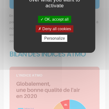
activate
En 2020, seul l’objectif de qualité annuel pour les
OK, accept all
particules fines PM10 n’est pas respecté. Il est toutefois à
noter que l’objectif de qualité est un seuil non
Deny all cookies
contraignant : il correspond à un niveau de
Personalize
concentration de polluants à atteindre à long terme.
BILAN DES INDICES ATMO