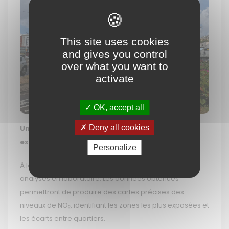
This site uses cookies
and gives you control
over what you want to
activate
OK, accept all
Deny all cookies
Une méthode éprouvée pour des résultats
exploitables
Personalize
À la fin de chaque période de mesure, les tubes sont
analysés en laboratoire. Les données obtenues
permettront de produire des cartes précises des
niveaux de NO₂, identifiant les zones les plus exposées et
les écarts entre quartiers.