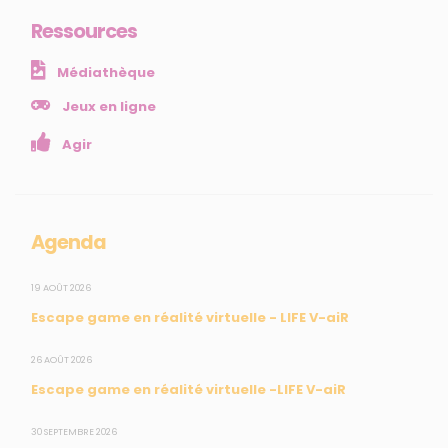
Ressources
NOS SERVICES
Médiathèque
Presse
Collectivités
Jeux en ligne
Enseignants
Agir
Mesures réglementaires
Mesures du réseau Sargasses
Open Data
Agenda
SUIVEZ-NOUS
19 AOÛT 2026
Escape game en réalité virtuelle - LIFE V-aiR
CONTACT
26 AOÛT 2026
Escape game en réalité virtuelle -LIFE V-aiR
31, rue du Pr. Raymond Garcin, 97200 Fort-de-France
30 SEPTEMBRE 2026
Tél : 0596 60 08 48