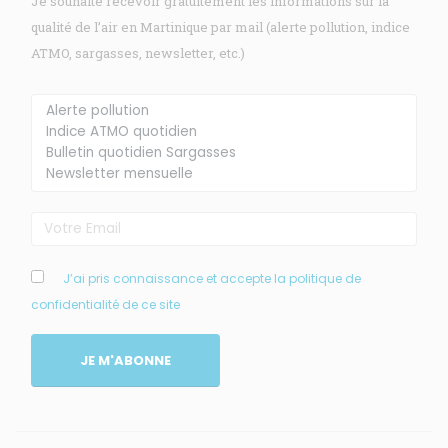
Je souhaite recevoir gratuitement les informations sur la
qualité de l’air en Martinique par mail (alerte pollution, indice
ATMO, sargasses, newsletter, etc.)
Membre de
Agréé par
MENU
J’ai pris connaissance et accepte la politique de
confidentialité de ce site
Accueil
Qui sommes-nous ?
JE M'ABONNE
Comprendre
Agir
Ressources et publications