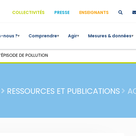
COLLECTIVITÉS
PRESSE
ENSEIGNANTS
-nous ?
Comprendre
Agir
Mesures & données
▾
▾
▾
▾
’ÉPISODE DE POLLUTION
RESSOURCES ET PUBLICATIONS
A