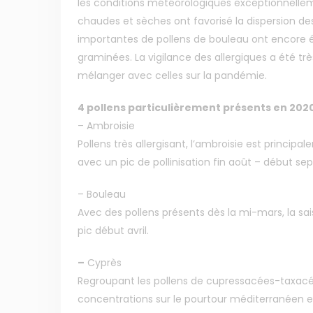
les conditions météorologiques exceptionnelle
chaudes et sèches ont favorisé la dispersion des
importantes de pollens de bouleau ont encore é
graminées. La vigilance des allergiques a été trè
mélanger avec celles sur la pandémie.
4 pollens particulièrement présents en 202
– Ambroisie
Pollens très allergisant, l’ambroisie est princi
avec un pic de pollinisation fin août – début se
– Bouleau
Avec des pollens présents dès la mi-mars, la sa
pic début avril.
–
Cyprès
Regroupant les pollens de cupressacées-taxacées
concentrations sur le pourtour méditerranéen en