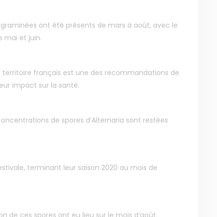
 graminées ont été présents de mars à août, avec le
mai et juin.
e territoire français est une des recommandations de
leur impact sur la santé.
s concentrations de spores d’Alternaria sont restées
estivale, terminant leur saison 2020 au mois de
on de ces spores ont eu lieu sur le mois d’août.