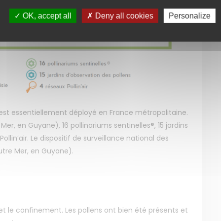
OK, accept all
Deny all cookies
Personalize
ns est essentiellement déployé en France métropolitaine.
er, en Guyane), 16 pollinariums sentinelles®, 15 jardins
llin’air. Le dispositif de surveillance national des
utre Mer, en Guyane).
t le confinement. Les pollens ont bien été présents et