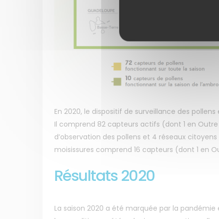
En 2020, le dispositif de surveillance des polle
Il comprend 82 capteurs actifs (dont 1 en Outre M
d’observation des pollens et 4 réseaux citoyens Po
moisissures comprend 16 capteurs (dont 1 en O
Résultats 2020
La saison 2020 a été marquée par la pandémie e