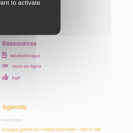
ant to activate
JE M'ABONNE
Ressources
Médiathèque
Jeux en ligne
Agir
Agenda
19 AOÛT 2026
Escape game en réalité virtuelle - LIFE V-aiR