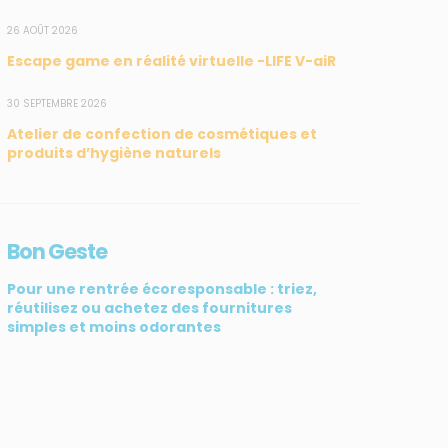
26 AOÛT 2026
Escape game en réalité virtuelle -LIFE V-aiR
SUIVEZ-NOUS
CONTACT
30 SEPTEMBRE 2026
Atelier de confection de cosmétiques et
31, rue du Pr. Raymond
produits d’hygiène naturels
Garcin, 97200 Fort-de-
France
Tél : 0596 60 08 48
Bon Geste
Mail : info@madininair.fr
Pour une rentrée écoresponsable : triez,
réutilisez ou achetez des fournitures
simples et moins odorantes
ATIV3
© Madininair 2026. Tous droits réservés.