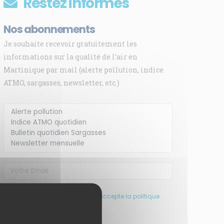
Restez informés
Nos abonnements
Je souhaite recevoir gratuitement les
informations sur la qualité de l’air en
Martinique par mail (alerte pollution, indice
ATMO, sargasses, newsletter, etc.)
J’ai pris connaissance et accepte la politique
de confidentialité de ce site