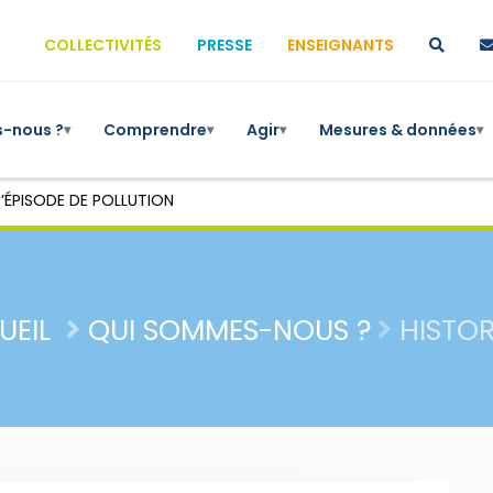
COLLECTIVITÉS
PRESSE
ENSEIGNANTS
-nous ?
Comprendre
Agir
Mesures & données
▾
▾
▾
▾
’ÉPISODE DE POLLUTION
UEIL
QUI SOMMES-NOUS ?
HISTO