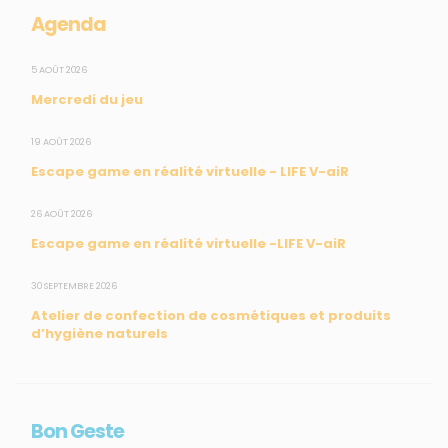
Mesures réglementaires
Agenda
Mesures du réseau Sargasses
Open Data
5 AOÛT 2026
Mercredi du jeu
SUIVEZ-NOUS
19 AOÛT 2026
Escape game en réalité virtuelle - LIFE V-aiR
CONTACT
26 AOÛT 2026
Escape game en réalité virtuelle -LIFE V-aiR
31, rue du Pr. Raymond Garcin, 97200 Fort-de-France
30 SEPTEMBRE 2026
Tél : 0596 60 08 48
Atelier de confection de cosmétiques et produits
Mail : info@madininair.fr
d’hygiène naturels
Bon Geste