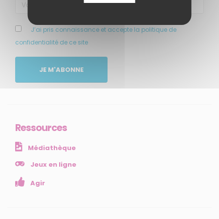
J’ai pris connaissance et accepte la politique de
confidentialité de ce site
MENU
JE M'ABONNE
Accueil
Qui sommes-nous ?
Comprendre
Agir
Ressources
Ressources et publications
Médiathèque
NOS SERVICES
Jeux en ligne
Agir
Presse
Collectivités
Enseignants