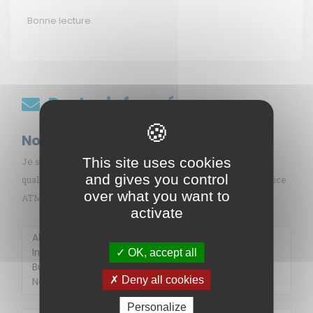
Bonne lecture.
Restez informés
Nos abonnements
This site uses cookies
Je souhaite recevoir gratuitement les informations sur la
and gives you control
qualité de l’air en Martinique par mail (alerte pollution, indice
over what you want to
ATMO, sargasses, newsletter, etc.)
activate
OK, accept all
Membre de
Agréé par
Deny all cookies
Personalize