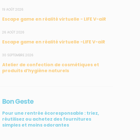
19 AOÛT 2026
Escape game en réalité virtuelle - LIFE V-aiR
26 AOÛT 2026
Escape game en réalité virtuelle -LIFE V-aiR
30 SEPTEMBRE 2026
Atelier de confection de cosmétiques et
SUIVEZ-NOUS
CONTACT
produits d’hygiène naturels
31, rue du Pr. Raymond
Garcin, 97200 Fort-de-
France
Bon Geste
Tél : 0596 60 08 48
Pour une rentrée écoresponsable : triez,
Mail : info@madininair.fr
réutilisez ou achetez des fournitures
simples et moins odorantes