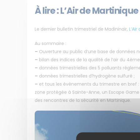
À lire : L’Air de Martinique
Le dernier bulletin trimestriel de Madininair,
L’Air
Au sommaire :
–
Ouverture au public d’une base de données nati
–
bilan des indices de la qualité de l’air du 4ème
–
données trimestrielles des 5 polluants régleme
–
données trimestrielles d’hydrogène sulfuré ;
–
et tous les événements du trimestre en bref : la
zone protégée à Sainte-Anne, un Escape Game i
des rencontres de la sécurité en Martinique.