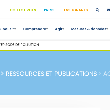
COLLECTIVITÉS
PRESSE
ENSEIGNANTS
-nous ?
Comprendre
Agir
Mesures & données
▾
▾
▾
▾
’ÉPISODE DE POLLUTION
RESSOURCES ET PUBLICATIONS
A