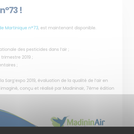
 n°73 !
 de Martinique n°73
, est maintenant disponible.
onale des pesticides dans l’air ;
 trimestre 2019 ;
ntaires ;
 Sarg’expo 2019, évaluation de la qualité de l’air en
maginé, conçu et réalisé par Madininair, 7ème édition