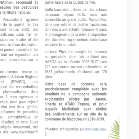
MENU
NOS SERVICES
Accueil
Presse
Qui sommes-nous ?
Collectivités
Comprendre
Enseignants
Agir
Mesures réglementaires
Ressources et
Mesures du réseau
publications
Sargasses
Open Data