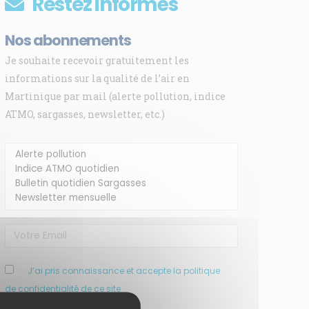
Restez informés
Nos abonnements
Je souhaite recevoir gratuitement les
informations sur la qualité de l’air en
Martinique par mail (alerte pollution, indice
ATMO, sargasses, newsletter, etc.)
J’ai pris connaissance et accepte la politique
de confidentialité de ce site