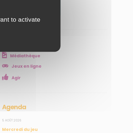
JE M'ABONNE
ant to activate
Ressources
Médiathèque
Jeux en ligne
Agir
Agenda
5 AOÛT 2026
Mercredi du jeu