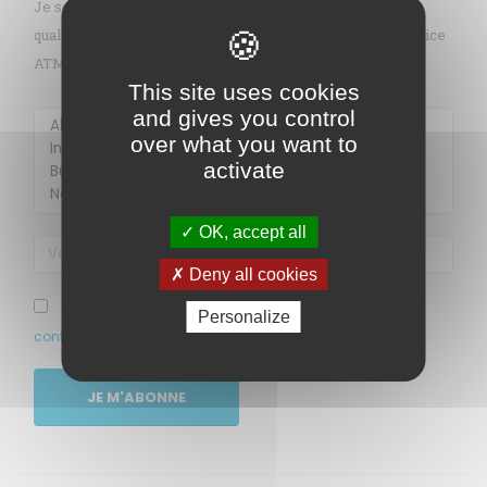
Je souhaite recevoir gratuitement les informations sur la
qualité de l’air en Martinique par mail (alerte pollution, indice
ATMO, sargasses, newsletter, etc.)
Membre de
Agréé par
This site uses cookies
and gives you control
over what you want to
activate
OK, accept all
Deny all cookies
MENU
J’ai pris connaissance et accepte la politique de
Personalize
confidentialité de ce site
Accueil
Qui sommes-nous ?
JE M'ABONNE
Comprendre
Agir
Ressources et publications