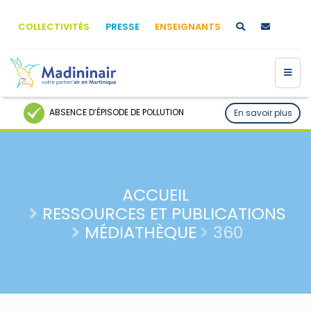
COLLECTIVITÉS
PRESSE
ENSEIGNANTS
ABSENCE D’ÉPISODE DE POLLUTION
En savoir plus
ACCUEIL
RESSOURCES ET PUBLICATIONS
MÉDIATHÈQUE
360