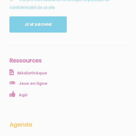
confidentialité de ce site
MENU
JE M'ABONNE
Accueil
Qui sommes-nous ?
Comprendre
Agir
Ressources
Ressources et publications
Médiathèque
NOS SERVICES
Jeux en ligne
Agir
Presse
Collectivités
Enseignants
Mesures réglementaires
Agenda
Mesures du réseau Sargasses