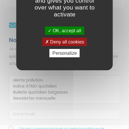
and gives you control
over what you want to
activate
Restez informés
OK, accept all
Nos abonnements
Deny all cookies
Je souhaite recevoir gratuitement les informations sur la
Personalize
qualité de l’air en Martinique par mail (alerte pollution, indice
ATMO, sargasses, newsletter, etc.)
Membre de
Agréé par
J’ai pris connaissance et accepte la politique de