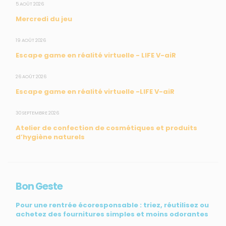
Open Data
5 AOÛT 2026
Mercredi du jeu
SUIVEZ-NOUS
19 AOÛT 2026
Escape game en réalité virtuelle - LIFE V-aiR
CONTACT
26 AOÛT 2026
Escape game en réalité virtuelle -LIFE V-aiR
31, rue du Pr. Raymond Garcin, 97200 Fort-de-France
30 SEPTEMBRE 2026
Tél : 0596 60 08 48
Atelier de confection de cosmétiques et produits
Mail : info@madininair.fr
d’hygiène naturels
Bon Geste
Pour une rentrée écoresponsable : triez, réutilisez ou
achetez des fournitures simples et moins odorantes