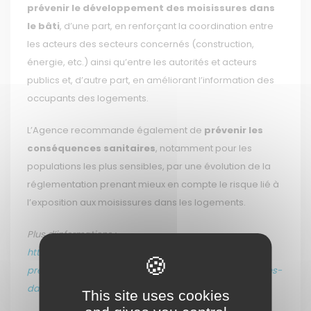
prévenir le développement des moisissures dans
le bâti
, d’une part, en renforçant la coordination entre
les acteurs des secteurs concernés (construction,
énergie, etc.) ainsi qu’entre les autorités et acteurs
publics et, d’autre part, en améliorant l’information des
occupants des logements.
L’Agence recommande également de
prévenir les
conséquences sanitaires
, notamment pour les
populations les plus sensibles, par une évolution de la
réglementation prenant mieux en compte le risque lié à
l’exposition aux moisissures dans les logements.
Plus d’informations :
https://www.anses.fr/fr/content/renforcer-la-
prévention-contre-le-développement-des-moisissures-
dans-les-bâtiments-et-leurs
This site uses cookies