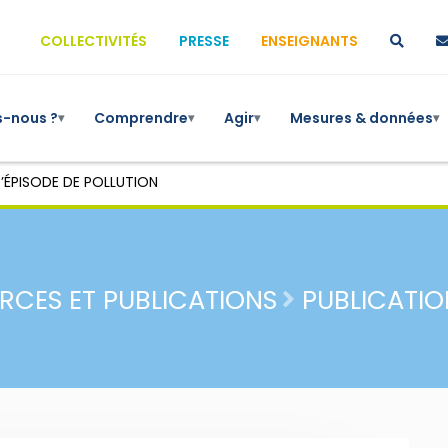
COLLECTIVITÉS
PRESSE
ENSEIGNANTS
-nous ?
Comprendre
Agir
Mesures & données
▾
▾
▾
▾
’ÉPISODE DE POLLUTION
RCES ET PUBLICATIONS
PUBLICATIO