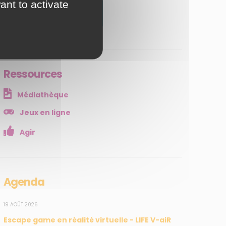
ant to activate
JE M'ABONNE
Ressources
Médiathèque
Jeux en ligne
Agir
Agenda
19 AOÛT 2026
Escape game en réalité virtuelle - LIFE V-aiR