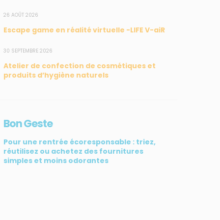
26 AOÛT 2026
Escape game en réalité virtuelle -LIFE V-aiR
SUIVEZ-NOUS
CONTACT
30 SEPTEMBRE 2026
Atelier de confection de cosmétiques et
31, rue du Pr. Raymond
produits d’hygiène naturels
Garcin, 97200 Fort-de-
France
Tél : 0596 60 08 48
Bon Geste
Mail : info@madininair.fr
Pour une rentrée écoresponsable : triez,
réutilisez ou achetez des fournitures
simples et moins odorantes
ATIV3
© Madininair 2026. Tous droits réservés.