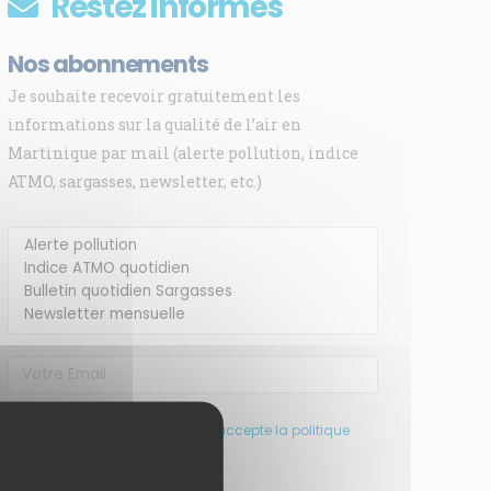
Restez informés
Nos abonnements
Je souhaite recevoir gratuitement les
informations sur la qualité de l’air en
Martinique par mail (alerte pollution, indice
ATMO, sargasses, newsletter, etc.)
J’ai pris connaissance et accepte la politique
de confidentialité de ce site