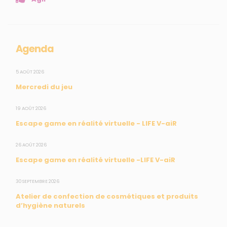
Collectivités
Enseignants
Mesures réglementaires
Agenda
Mesures du réseau Sargasses
Open Data
5 AOÛT 2026
Mercredi du jeu
SUIVEZ-NOUS
19 AOÛT 2026
Escape game en réalité virtuelle - LIFE V-aiR
CONTACT
26 AOÛT 2026
Escape game en réalité virtuelle -LIFE V-aiR
31, rue du Pr. Raymond Garcin, 97200 Fort-de-France
30 SEPTEMBRE 2026
Tél : 0596 60 08 48
Atelier de confection de cosmétiques et produits
Mail : info@madininair.fr
d’hygiène naturels