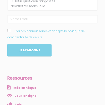
J’ai pris connaissance et accepte la politique de
confidentialité de ce site
MENU
JE M'ABONNE
Accueil
Qui sommes-nous ?
Comprendre
Agir
Ressources
Ressources et publications
Médiathèque
NOS SERVICES
Jeux en ligne
Agir
Presse