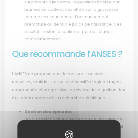
suggèrent un lien entre l’exposition répétée aux
brumes de sable et des effets sur la grossesse,
comme un risque accru d’accouchement
prématuré ou de faible poids de naissance. Ces
résultats restent à confirmer par des études
complémentaires.
Que recommande l’ANSES ?
L’ANSES ne propose pas de mesures radicales
nouvelles, mais insiste sur la nécessité d’agir de façon
coordonnée et progressive, au niveau de la gestion des
épisodes comme de la recherche scientifique.
Gestion des épisodes
Les dispositifs actuels de gestion de la qualité de
l’air (alertes pour les pics de particules) intègrent
déjà les poussières sahariennes, puisque celles-