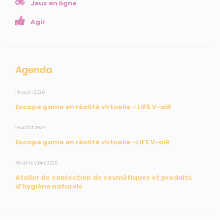
Collectivités
Jeux en ligne
Enseignants
Agir
Mesures réglementaires
Mesures du réseau Sargasses
Open Data
Agenda
SUIVEZ-NOUS
19 AOÛT 2026
Escape game en réalité virtuelle - LIFE V-aiR
CONTACT
26 AOÛT 2026
Escape game en réalité virtuelle -LIFE V-aiR
31, rue du Pr. Raymond Garcin, 97200 Fort-de-France
30 SEPTEMBRE 2026
Tél : 0596 60 08 48
Atelier de confection de cosmétiques et produits
Mail : info@madininair.fr
d’hygiène naturels