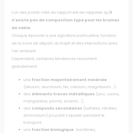
L’un des points-clés du rapport est de rappeler qu’
il
n’existe pas de composition type pour les brumes
de sable
.
Chaque épisode a une signature particulière, fonction
de la zone de départ, du trajet et des interactions avec
l’air ambiant.
Cependant, certaines tendances ressortent
globalement :
une
fraction majoritairement minérale
(silicium, aluminium, fer, calcium, magnésium…) ;
des
éléments traces métalliques
(zinc, cuivre,
manganèse, plomb, arsenic…) ;
des
composés secondaires
(sulfates, nitrates,
ammonium) pouvant s’ajouter pendant le
transport ;
une
fraction biologique
: bactéries,