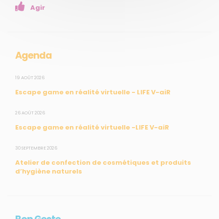
Agir
Mesures réglementaires
Mesures du réseau Sargasses
Open Data
Agenda
SUIVEZ-NOUS
19 AOÛT 2026
Escape game en réalité virtuelle - LIFE V-aiR
CONTACT
26 AOÛT 2026
Escape game en réalité virtuelle -LIFE V-aiR
31, rue du Pr. Raymond Garcin, 97200 Fort-de-France
30 SEPTEMBRE 2026
Tél : 0596 60 08 48
Atelier de confection de cosmétiques et produits
Mail : info@madininair.fr
d’hygiène naturels