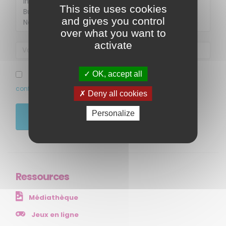
This site uses cookies
and gives you control
over what you want to
activate
MENU
OK, accept all
J’ai pris connaissance et accepte la politique de
confidentialité de ce site
Deny all cookies
Accueil
Qui sommes-nous ?
Personalize
JE M'ABONNE
Comprendre
Agir
Ressources et publications
Ressources
NOS SERVICES
Médiathèque
Presse
Collectivités
Jeux en ligne
Enseignants