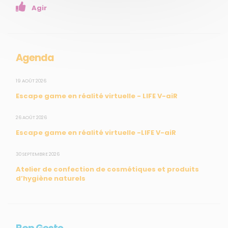
Agir
Mesures réglementaires
Mesures du réseau Sargasses
Open Data
Agenda
SUIVEZ-NOUS
19 AOÛT 2026
Escape game en réalité virtuelle - LIFE V-aiR
CONTACT
26 AOÛT 2026
Escape game en réalité virtuelle -LIFE V-aiR
31, rue du Pr. Raymond Garcin, 97200 Fort-de-France
30 SEPTEMBRE 2026
Tél : 0596 60 08 48
Atelier de confection de cosmétiques et produits
Mail : info@madininair.fr
d’hygiène naturels