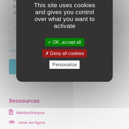
This site uses cookies
and gives you control
over what you want to
activate
MENU
OK, accept all
J’ai pris connaissance et accepte la politique de
confidentialité de ce site
Deny all cookies
Accueil
Qui sommes-nous ?
Personalize
JE M'ABONNE
Comprendre
Agir
Ressources et publications
Ressources
NOS SERVICES
Médiathèque
Presse
Collectivités
Jeux en ligne
Enseignants