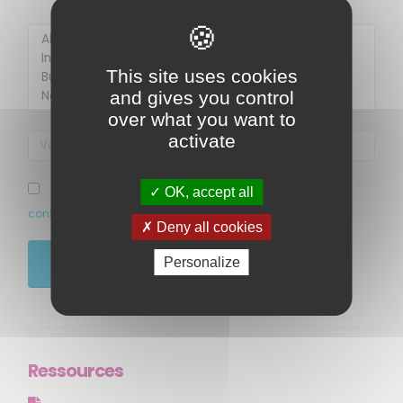
Membre de
Agréé par
This site uses cookies
and gives you control
over what you want to
activate
J’ai pris connaissance et accepte la politique de
OK, accept all
confidentialité de ce site
Deny all cookies
MENU
Personalize
JE M'ABONNE
Accueil
Qui sommes-nous ?
Comprendre
Agir
Ressources
Ressources et publications