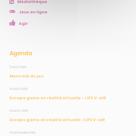
Médiathèque
NOS SERVICES
Jeux en ligne
Agir
Presse
Collectivités
Enseignants
Mesures réglementaires
Agenda
Mesures du réseau Sargasses
Open Data
5 AOÛT 2026
Mercredi du jeu
SUIVEZ-NOUS
19 AOÛT 2026
Escape game en réalité virtuelle - LIFE V-aiR
CONTACT
26 AOÛT 2026
Escape game en réalité virtuelle -LIFE V-aiR
31, rue du Pr. Raymond Garcin, 97200 Fort-de-France
30 SEPTEMBRE 2026