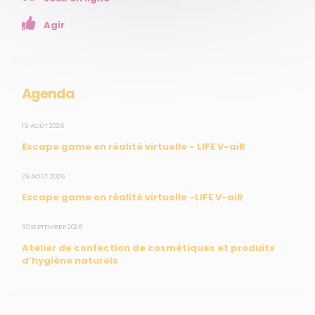
Enseignants
Agir
Mesures réglementaires
Mesures du réseau Sargasses
Open Data
Agenda
SUIVEZ-NOUS
19 AOÛT 2026
Escape game en réalité virtuelle - LIFE V-aiR
CONTACT
26 AOÛT 2026
Escape game en réalité virtuelle -LIFE V-aiR
31, rue du Pr. Raymond Garcin, 97200 Fort-de-France
30 SEPTEMBRE 2026
Tél : 0596 60 08 48
Atelier de confection de cosmétiques et produits
Mail : info@madininair.fr
d’hygiène naturels