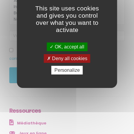
This site uses cookies
and gives you control
over what you want to
activate
OK, accept all
MENU
J’ai pris connaissance et accepte la politique de
Deny all cookies
confidentialité de ce site
Accueil
Personalize
Qui sommes-nous ?
JE M'ABONNE
Comprendre
Agir
Ressources et publications
Ressources
NOS SERVICES
Médiathèque
Presse
Collectivités
Jeux en ligne