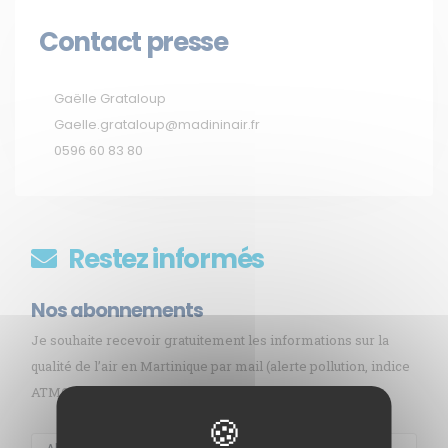
Contact presse
Gaëlle Grataloup
Gaelle.grataloup@madininair.fr
0596 60 83 80
Restez informés
Nos abonnements
Je souhaite recevoir gratuitement les informations sur la
qualité de l’air en Martinique par mail (alerte pollution, indice
ATMO, sargasses, newsletter, etc.)
Membre de
Agréé par