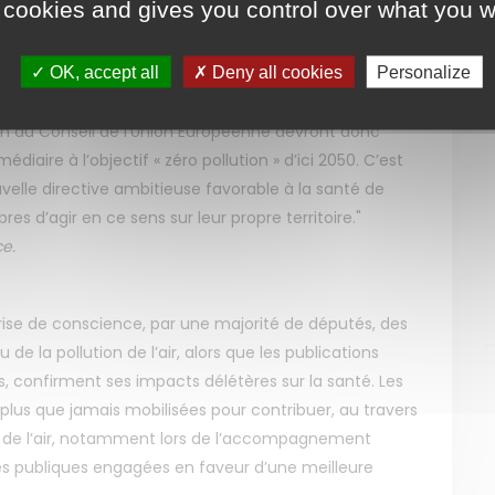
 cookies and gives you control over what you w
nce de la Qualité de l’Air et leur fédération Atmo
n soutenue l’action publique en faveur de la qualité de
OK, accept all
Deny all cookies
Personalize
n du Conseil de l’Union Européenne devront donc
aire à l’objectif « zéro pollution » d’ici 2050. C’est
elle directive ambitieuse favorable à la santé de
s d’agir en ce sens sur leur propre territoire."
e.
rise de conscience, par une majorité de députés, des
de la pollution de l’air, alors que les publications
, confirment ses impacts délétères sur la santé. Les
lus que jamais mobilisées pour contribuer, au travers
ité de l’air, notamment lors de l’accompagnement
ues publiques engagées en faveur d’une meilleure