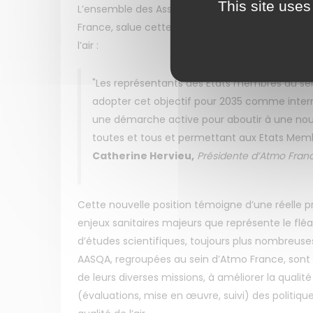
This site uses
L’ensemble des Associations Agréées de Surveilla
France, salue cette position qui oriente de faço
l’air :
"Les représentants des Etats membres au sei
adopter cet objectif pour 2035 comme intermédi
une démarche active pour aboutir à une nouv
toutes et tous et permettant aux Etats Membre
Catherine Hervieu,
Présidente d’Atmo Franc
Cette nouvelle position témoigne d’une réelle p
enjeux sanitaires majeurs que représente le fléau 
d’études scientifiques, toujours plus nombreuses
AASQA, regroupées au sein d’Atmo France, sont p
de leurs diverses missions, à améliorer la qual
(évaluations, mise en œuvre, suivi) des politiq