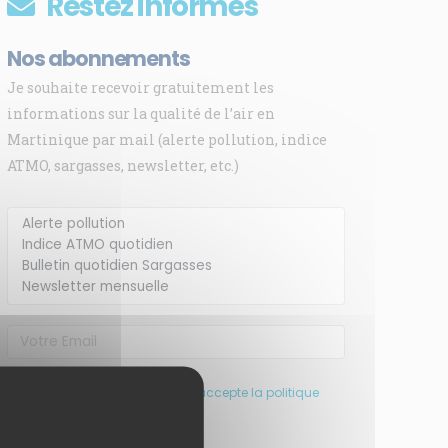
Restez informés
Nos abonnements
Je souhaite recevoir gratuitement les
informations sur la qualité de l’air en
Martinique par mail (alerte pollution, indice
ATMO, sargasses, newsletter, etc.)
J’ai pris connaissance et accepte la politique
de confidentialité de ce site