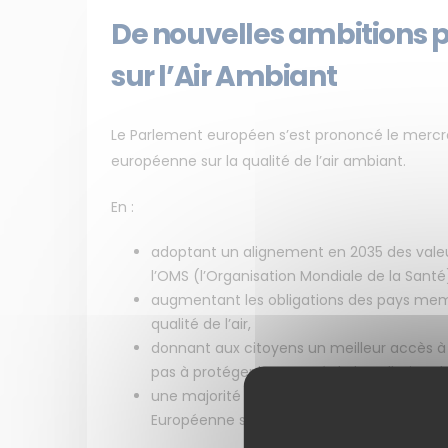
De nouvelles ambitions p
sur l’Air Ambiant
Le Parlement européen s’est prononcé le mercred
européenne sur la qualité de l’air ambiant.
En :
adoptant un alignement en 2035 des vale
l’OMS (l’Organisation Mondiale de la Santé
augmentant les obligations des pays mem
qualité de l’air,
donnant aux citoyens un meilleur accès à l
pas à protéger leur santé de la pollution de 
une majorité de députés européens s’est
Européenne sur cet important projet de di