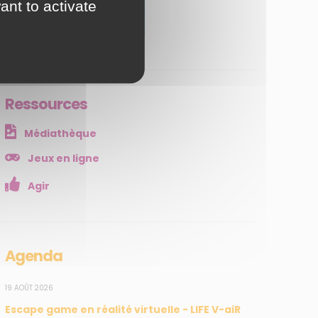
ant to activate
JE M'ABONNE
Ressources
Médiathèque
Jeux en ligne
Agir
Agenda
19 AOÛT 2026
Escape game en réalité virtuelle - LIFE V-aiR