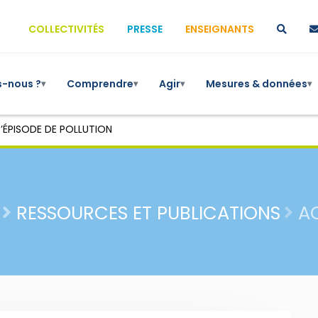
COLLECTIVITÉS
PRESSE
ENSEIGNANTS
-nous ?
Comprendre
Agir
Mesures & données
▾
▾
▾
▾
’ÉPISODE DE POLLUTION
RESSOURCES ET PUBLICATIONS
A