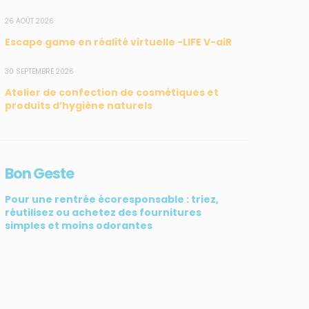
26 AOÛT 2026
Escape game en réalité virtuelle -LIFE V-aiR
SUIVEZ-NOUS
CONTACT
30 SEPTEMBRE 2026
Atelier de confection de cosmétiques et
31, rue du Pr. Raymond
produits d’hygiène naturels
Garcin, 97200 Fort-de-
France
Tél : 0596 60 08 48
Bon Geste
Mail : info@madininair.fr
Pour une rentrée écoresponsable : triez,
réutilisez ou achetez des fournitures
simples et moins odorantes
ATIV3
© Madininair 2026. Tous droits réservés.