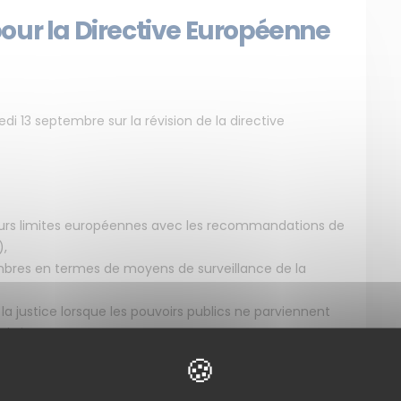
our la Directive Européenne
i 13 septembre sur la révision de la directive
urs limites européennes avec les recommandations de
),
bres en termes de moyens de surveillance de la
a justice lorsque les pouvoirs publics ne parviennent
l’air,
 montrée plus ambitieuse que la Commission
rective.