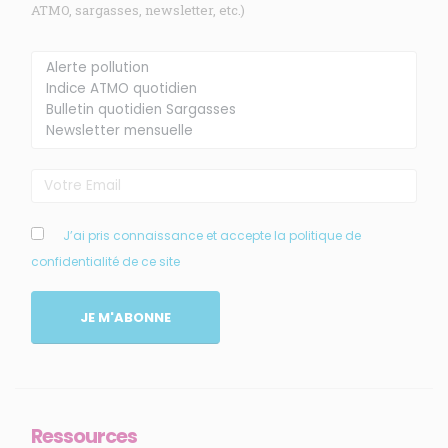
ATMO, sargasses, newsletter, etc.)
Membre de
Agréé par
J’ai pris connaissance et accepte la politique de
confidentialité de ce site
JE M'ABONNE
MENU
Accueil
Qui sommes-nous ?
Comprendre
Ressources