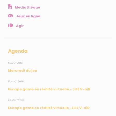
Agir
Médiathèque
Ressources et publications
Jeux en ligne
NOS SERVICES
Agir
Presse
Collectivités
Enseignants
Agenda
Mesures réglementaires
Mesures du réseau Sargasses
5 AOÛT 2026
Mercredi du jeu
Open Data
19 AOÛT 2026
SUIVEZ-NOUS
Escape game en réalité virtuelle - LIFE V-aiR
26 AOÛT 2026
Escape game en réalité virtuelle -LIFE V-aiR
CONTACT