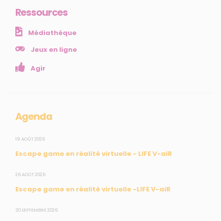
Ressources
NOS SERVICES
Médiathèque
Presse
Collectivités
Jeux en ligne
Enseignants
Agir
Mesures réglementaires
Mesures du réseau Sargasses
Open Data
Agenda
SUIVEZ-NOUS
19 AOÛT 2026
Escape game en réalité virtuelle - LIFE V-aiR
CONTACT
26 AOÛT 2026
Escape game en réalité virtuelle -LIFE V-aiR
31, rue du Pr. Raymond Garcin, 97200 Fort-de-France
30 SEPTEMBRE 2026
Tél : 0596 60 08 48