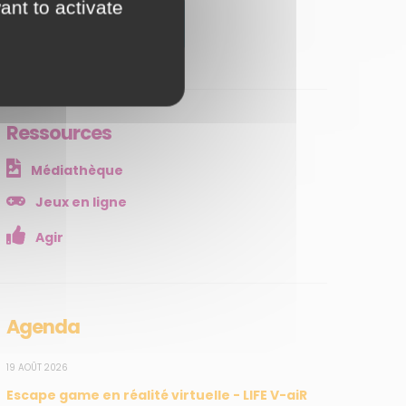
ant to activate
JE M'ABONNE
Ressources
Médiathèque
Jeux en ligne
Agir
Agenda
19 AOÛT 2026
Escape game en réalité virtuelle - LIFE V-aiR