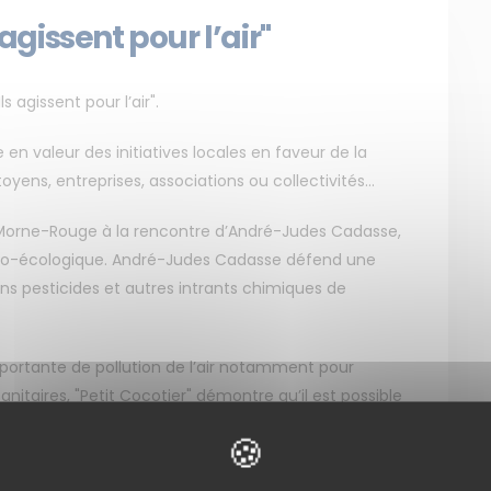
 agissent pour l’air"
s agissent pour l’air".
en valeur des initiatives locales en faveur de la
toyens, entreprises, associations ou collectivités...
 Morne-Rouge à la rencontre d’André-Judes Cadasse,
gro-écologique. André-Judes Cadasse défend une
sans pesticides et autres intrants chimiques de
mportante de pollution de l’air notamment pour
anitaires, "Petit Cocotier" démontre qu’il est possible
e d’agriculture plus responsable.