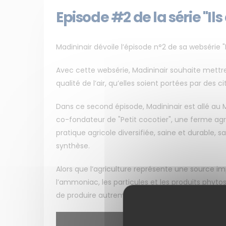
Episode #2 de la série "Ils
Madininair dévoile l’épisode n°2 de sa websérie "Il
Avec cette websérie, Madininair souhaite mettre 
qualité de l’air, qu’elles soient portées par des ci
Dans ce second épisode, Madininair est allé au
co-fondateur de "Petit cocotier", une ferme a
pratique agricole diversifiée, saine et durable, 
synthèse.
Alors que l’agriculture représente une source i
l’ammoniac, les particules et les produits phytos
de produire autrement, et se diriger vers un mod