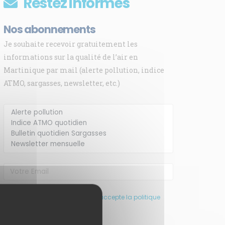
Restez informés
Nos abonnements
Je souhaite recevoir gratuitement les
informations sur la qualité de l’air en
Martinique par mail (alerte pollution, indice
ATMO, sargasses, newsletter, etc.)
J’ai pris connaissance et accepte la politique
de confidentialité de ce site