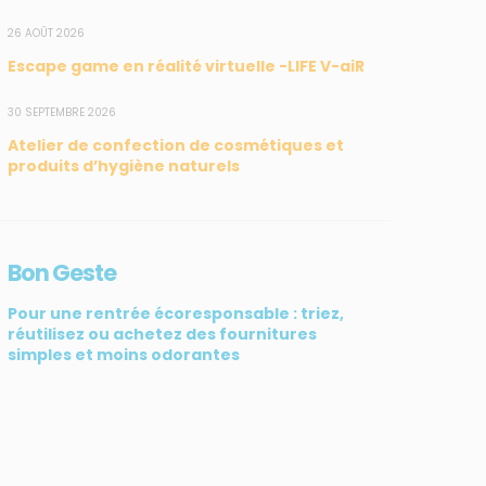
26 AOÛT 2026
Escape game en réalité virtuelle -LIFE V-aiR
SUIVEZ-NOUS
CONTACT
30 SEPTEMBRE 2026
Atelier de confection de cosmétiques et
31, rue du Pr. Raymond
produits d’hygiène naturels
Garcin, 97200 Fort-de-
France
Tél : 0596 60 08 48
Bon Geste
Mail : info@madininair.fr
Pour une rentrée écoresponsable : triez,
réutilisez ou achetez des fournitures
simples et moins odorantes
ATIV3
© Madininair 2026. Tous droits réservés.