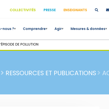
COLLECTIVITÉS
PRESSE
ENSEIGNANTS
-nous ?
Comprendre
Agir
Mesures & données
▾
▾
▾
▾
’ÉPISODE DE POLLUTION
RESSOURCES ET PUBLICATIONS
A