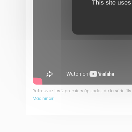
This site uses
Retrouvez les 2 premiers épisodes de la série "Ils 
Madininair
.