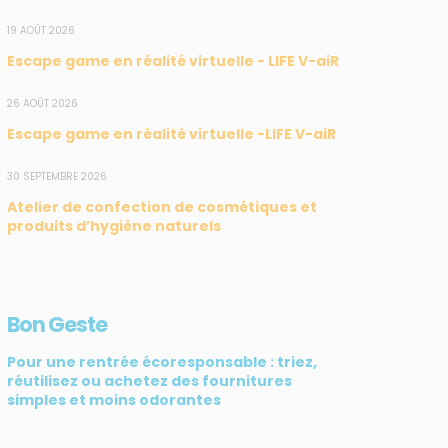
19 AOÛT 2026
Escape game en réalité virtuelle - LIFE V-aiR
26 AOÛT 2026
Escape game en réalité virtuelle -LIFE V-aiR
SUIVEZ-NOUS
CONTACT
30 SEPTEMBRE 2026
Atelier de confection de cosmétiques et
31, rue du Pr. Raymond
produits d’hygiène naturels
Garcin, 97200 Fort-de-
France
Tél : 0596 60 08 48
Bon Geste
Mail : info@madininair.fr
Pour une rentrée écoresponsable : triez,
réutilisez ou achetez des fournitures
simples et moins odorantes