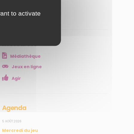
JE M'ABONNE
ant to activate
Ressources
Médiathèque
Jeux en ligne
Agir
Agenda
5 AOÛT 2026
Mercredi du jeu