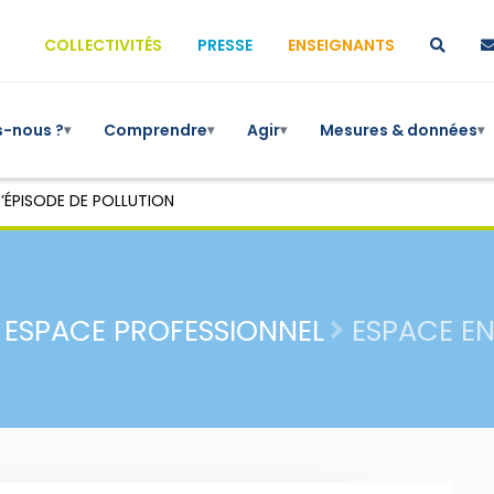
COLLECTIVITÉS
PRESSE
ENSEIGNANTS
-nous ?
Comprendre
Agir
Mesures & données
▾
▾
▾
▾
’ÉPISODE DE POLLUTION
ESPACE PROFESSIONNEL
ESPACE E