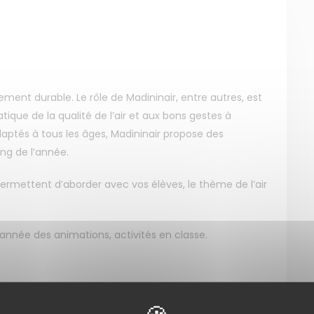
ment durable. Le rôle de Madininair, entre autres, est
tique de la qualité de l’air et aux bons gestes à
ptés à tous les âges, Madininair propose des
ng de l’année.
permettent d’aborder avec vos élèves, le thème de l’air
année des animations, activités en classe.