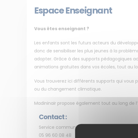
Espace Enseignant
Vous êtes enseignant ?
Les enfants sont les futurs acteurs du développe
donc de sensibiliser les plus jeunes à la probléma
adopter. Grâce à des supports pédagogiques ada
animations gratuites dans vos écoles, tout au lo
Vous trouverez ici différents supports qui vous 
ou du changement climatique.
Madininair propose également tout au long de l’
Contact :
Service communication / animation :
05 96 60 08 48