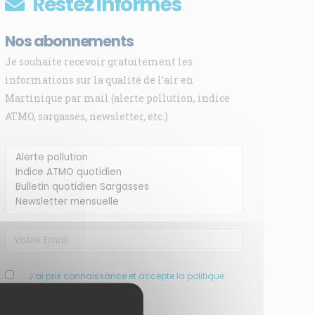
Restez informés
Nos abonnements
Je souhaite recevoir gratuitement les
informations sur la qualité de l’air en
Martinique par mail (alerte pollution, indice
ATMO, sargasses, newsletter, etc.)
J’ai pris connaissance et accepte la politique
de confidentialité de ce site