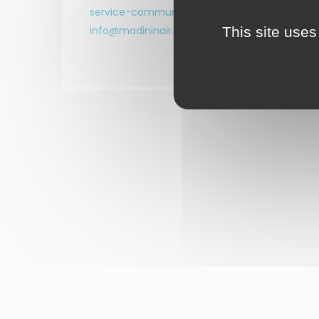
service-communication@madininair.f
r
This site uses
info@madininair.fr