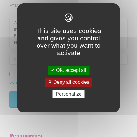
ATMO, sargasses, newsletter, etc.)
This site uses cookies
Membre de
Agréé par
and gives you control
over what you want to
activate
OK, accept all
J’ai pris connaissance et accepte la politique de
Deny all cookies
confidentialité de ce site
Personalize
MENU
JE M'ABONNE
Accueil
Qui sommes-nous ?
Comprendre
Agir
Ressources