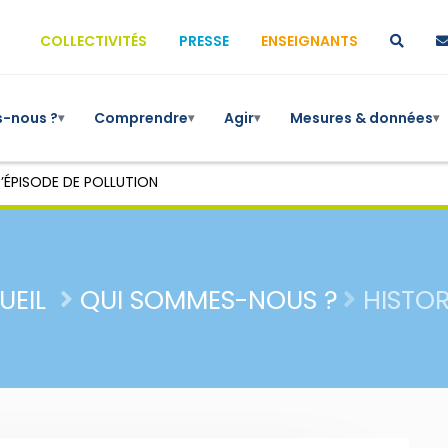
COLLECTIVITÉS
PRESSE
ENSEIGNANTS
-nous ?
Comprendre
Agir
Mesures & données
▾
▾
▾
▾
’ÉPISODE DE POLLUTION
UEIL
QUI SOMMES-NOUS ?
HISTO