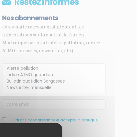
Restez informés
Nos abonnements
Je souhaite recevoir gratuitement les
informations sur la qualité de l’air en
Martinique par mail (alerte pollution, indice
ATMO, sargasses, newsletter, etc.)
J’ai pris connaissance et accepte la politique
de confidentialité de ce site