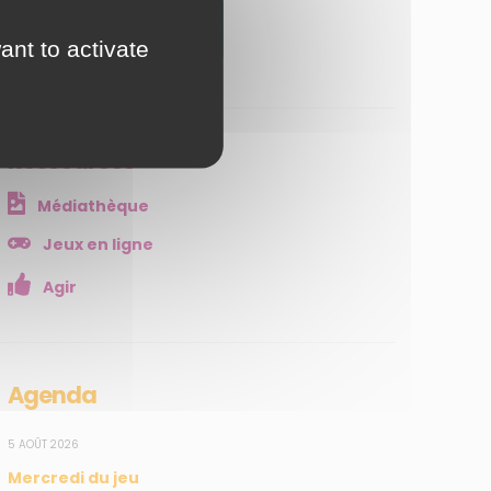
JE M'ABONNE
ant to activate
Ressources
Médiathèque
Jeux en ligne
Agir
Agenda
5 AOÛT 2026
Mercredi du jeu