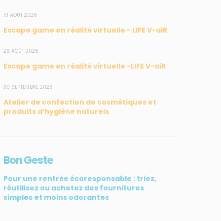
19 AOÛT 2026
Escape game en réalité virtuelle - LIFE V-aiR
26 AOÛT 2026
Escape game en réalité virtuelle -LIFE V-aiR
SUIVEZ-NOUS
CONTACT
30 SEPTEMBRE 2026
Atelier de confection de cosmétiques et
31, rue du Pr. Raymond
produits d’hygiène naturels
Garcin, 97200 Fort-de-
France
Tél : 0596 60 08 48
Bon Geste
Mail : info@madininair.fr
Pour une rentrée écoresponsable : triez,
réutilisez ou achetez des fournitures
simples et moins odorantes