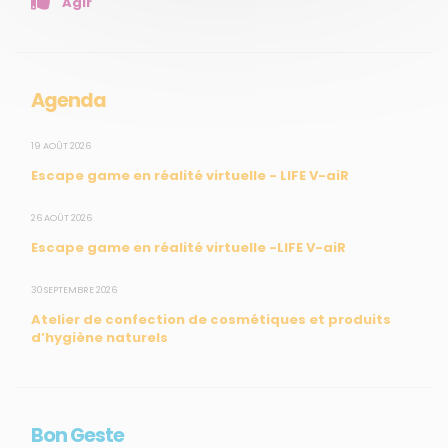
Agir
Mesures réglementaires
Mesures du réseau Sargasses
Open Data
Agenda
SUIVEZ-NOUS
19 AOÛT 2026
Escape game en réalité virtuelle - LIFE V-aiR
CONTACT
26 AOÛT 2026
Escape game en réalité virtuelle -LIFE V-aiR
31, rue du Pr. Raymond Garcin, 97200 Fort-de-France
30 SEPTEMBRE 2026
Tél : 0596 60 08 48
Atelier de confection de cosmétiques et produits
Mail : info@madininair.fr
d’hygiène naturels
Bon Geste