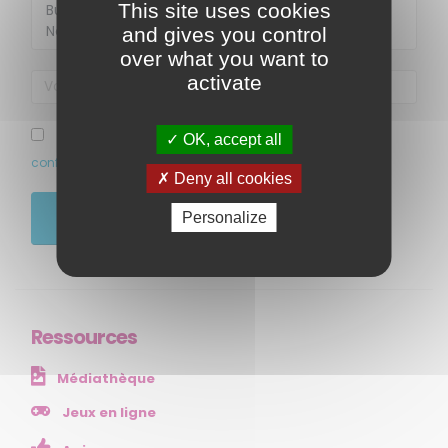
This site uses cookies
and gives you control
over what you want to
activate
MENU
J’ai pris connaissance et accepte la politique de
OK, accept all
confidentialité de ce site
Accueil
Deny all cookies
Qui sommes-nous ?
Personalize
JE M'ABONNE
Comprendre
Agir
Ressources et publications
Ressources
NOS SERVICES
Médiathèque
Presse
Collectivités
Jeux en ligne
Enseignants