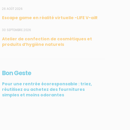
26 AOÛT 2026
Escape game en réalité virtuelle -LIFE V-aiR
SUIVEZ-NOUS
CONTACT
30 SEPTEMBRE 2026
Atelier de confection de cosmétiques et
31, rue du Pr. Raymond
produits d’hygiène naturels
Garcin, 97200 Fort-de-
France
Tél : 0596 60 08 48
Bon Geste
Mail : info@madininair.fr
Pour une rentrée écoresponsable : triez,
réutilisez ou achetez des fournitures
simples et moins odorantes
ATIV3
© Madininair 2026. Tous droits réservés.