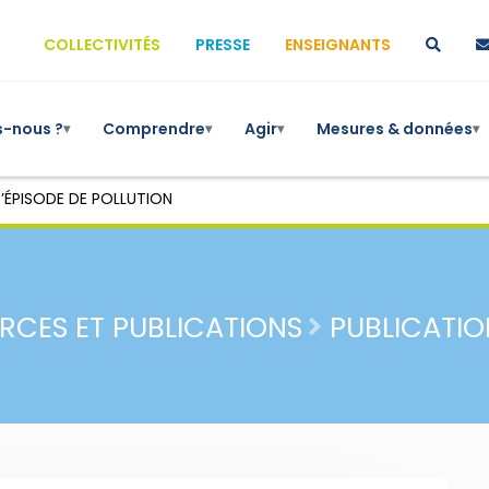
COLLECTIVITÉS
PRESSE
ENSEIGNANTS
-nous ?
Comprendre
Agir
Mesures & données
▾
▾
▾
▾
’ÉPISODE DE POLLUTION
RCES ET PUBLICATIONS
PUBLICATIO