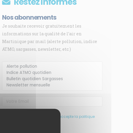
Restez informés
Nos abonnements
Je souhaite recevoir gratuitement les
informations sur la qualité de l’air en
Martinique par mail (alerte pollution, indice
ATMO, sargasses, newsletter, etc.)
J’ai pris connaissance et accepte la politique
de confidentialité de ce site