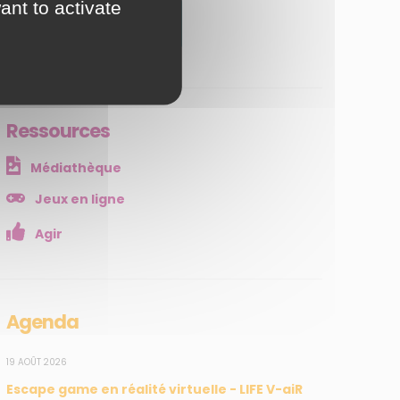
ant to activate
JE M'ABONNE
Ressources
Médiathèque
Jeux en ligne
Agir
Agenda
19 AOÛT 2026
Escape game en réalité virtuelle - LIFE V-aiR