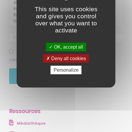
This site uses cookies
and gives you control
over what you want to
activate
OK, accept all
MENU
J’ai pris connaissance et accepte la politique de
Deny all cookies
confidentialité de ce site
Accueil
Personalize
Qui sommes-nous ?
JE M'ABONNE
Comprendre
Agir
Ressources et publications
Ressources
NOS SERVICES
Médiathèque
Presse
Collectivités