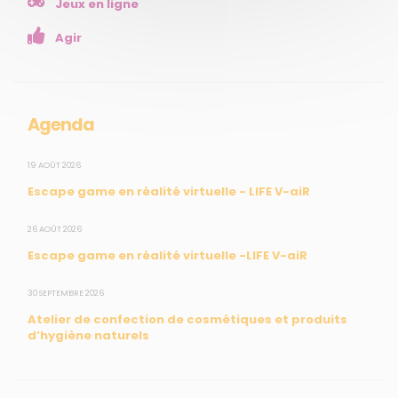
Jeux en ligne
Enseignants
Agir
Mesures réglementaires
Mesures du réseau Sargasses
Open Data
Agenda
SUIVEZ-NOUS
19 AOÛT 2026
Escape game en réalité virtuelle - LIFE V-aiR
CONTACT
26 AOÛT 2026
Escape game en réalité virtuelle -LIFE V-aiR
31, rue du Pr. Raymond Garcin, 97200 Fort-de-France
30 SEPTEMBRE 2026
Tél : 0596 60 08 48
Atelier de confection de cosmétiques et produits
Mail : info@madininair.fr
d’hygiène naturels