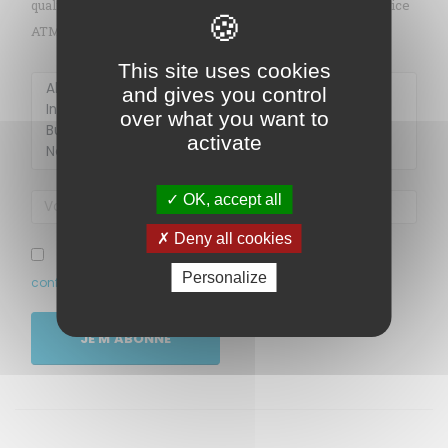
qualité de l’air en Martinique par mail (alerte pollution, indice
ATMO, sargasses, newsletter, etc.)
Membre de
Agréé par
This site uses cookies
and gives you control
over what you want to
activate
OK, accept all
Deny all cookies
MENU
J’ai pris connaissance et accepte la politique de
Personalize
confidentialité de ce site
Accueil
Qui sommes-nous ?
JE M'ABONNE
Comprendre
Agir
Ressources et publications