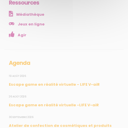
Ressources
NOS SERVICES
Médiathèque
Presse
Collectivités
Jeux en ligne
Enseignants
Agir
Mesures réglementaires
Mesures du réseau Sargasses
Open Data
Agenda
SUIVEZ-NOUS
19 AOÛT 2026
Escape game en réalité virtuelle - LIFE V-aiR
CONTACT
26 AOÛT 2026
Escape game en réalité virtuelle -LIFE V-aiR
31, rue du Pr. Raymond Garcin, 97200 Fort-de-France
30 SEPTEMBRE 2026
Tél : 0596 60 08 48
Atelier de confection de cosmétiques et produits