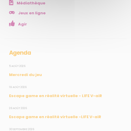
Médiathèque
NOS SERVICES
Jeux en ligne
Agir
Presse
Collectivités
Enseignants
Mesures réglementaires
Agenda
Mesures du réseau Sargasses
Open Data
5 AOÛT 2026
Mercredi du jeu
SUIVEZ-NOUS
19 AOÛT 2026
Escape game en réalité virtuelle - LIFE V-aiR
CONTACT
26 AOÛT 2026
Escape game en réalité virtuelle -LIFE V-aiR
31, rue du Pr. Raymond Garcin, 97200 Fort-de-France
30 SEPTEMBRE 2026