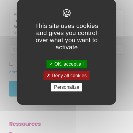
Membre de
Agréé par
This site uses cookies
and gives you control
over what you want to
activate
OK, accept all
J’ai pris connaissance et accepte la politique de
confidentialité de ce site
Deny all cookies
MENU
Personalize
JE M'ABONNE
Accueil
Qui sommes-nous ?
Comprendre
Agir
Ressources
Ressources et publications