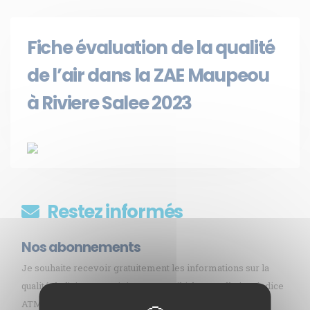
Fiche évaluation de la qualité
de l’air dans la ZAE Maupeou
à Riviere Salee 2023
Restez informés
Nos abonnements
Je souhaite recevoir gratuitement les informations sur la
qualité de l’air en Martinique par mail (alerte pollution, indice
ATMO, sargasses, newsletter, etc.)
Membre de
Agréé par