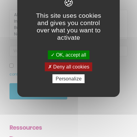
This site uses cookies
and gives you control
over what you want to
activate
OK, accept all
MENU
J’ai pris connaissance et accepte la politique de
Deny all cookies
confidentialité de ce site
Accueil
Personalize
Qui sommes-nous ?
JE M'ABONNE
Comprendre
Agir
Ressources et publications
Ressources
NOS SERVICES