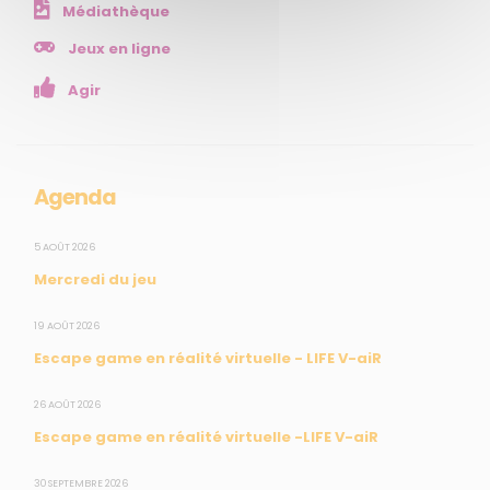
Médiathèque
NOS SERVICES
Jeux en ligne
Agir
Presse
Collectivités
Enseignants
Mesures réglementaires
Agenda
Mesures du réseau Sargasses
Open Data
5 AOÛT 2026
Mercredi du jeu
SUIVEZ-NOUS
19 AOÛT 2026
Escape game en réalité virtuelle - LIFE V-aiR
CONTACT
26 AOÛT 2026
Escape game en réalité virtuelle -LIFE V-aiR
31, rue du Pr. Raymond Garcin, 97200 Fort-de-France
30 SEPTEMBRE 2026