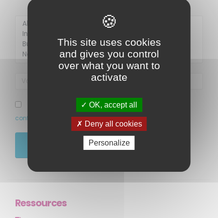
Membre de
Agréé par
This site uses cookies
and gives you control
over what you want to
activate
OK, accept all
J’ai pris connaissance et accepte la politique de
confidentialité de ce site
Deny all cookies
MENU
Personalize
JE M'ABONNE
Accueil
Qui sommes-nous ?
Comprendre
Agir
Ressources
Ressources et publications