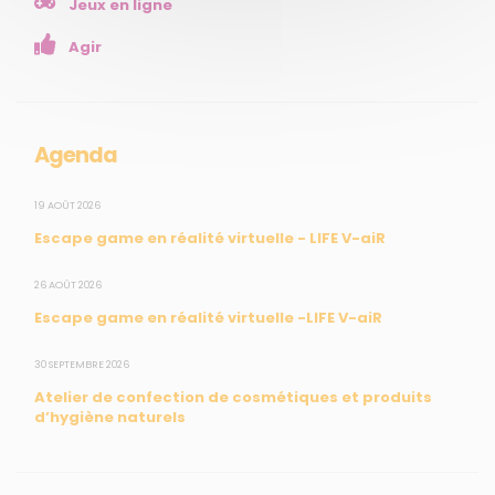
Jeux en ligne
Enseignants
Agir
Mesures réglementaires
Mesures du réseau Sargasses
Open Data
Agenda
SUIVEZ-NOUS
19 AOÛT 2026
Escape game en réalité virtuelle - LIFE V-aiR
CONTACT
26 AOÛT 2026
Escape game en réalité virtuelle -LIFE V-aiR
31, rue du Pr. Raymond Garcin, 97200 Fort-de-France
30 SEPTEMBRE 2026
Tél : 0596 60 08 48
Atelier de confection de cosmétiques et produits
Mail : info@madininair.fr
d’hygiène naturels