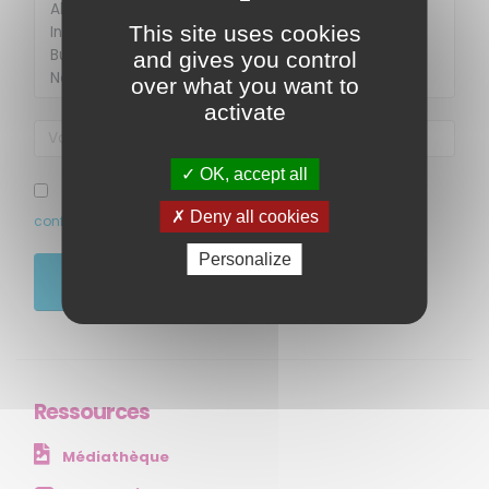
This site uses cookies
and gives you control
over what you want to
activate
OK, accept all
MENU
J’ai pris connaissance et accepte la politique de
Deny all cookies
confidentialité de ce site
Accueil
Personalize
Qui sommes-nous ?
JE M'ABONNE
Comprendre
Agir
Ressources et publications
Ressources
NOS SERVICES
Médiathèque
Presse
Collectivités