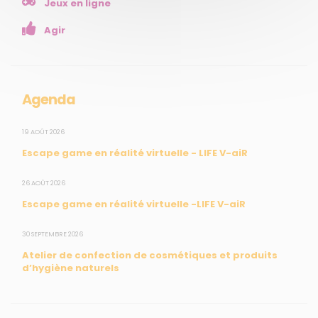
Jeux en ligne
Enseignants
Agir
Mesures réglementaires
Mesures du réseau Sargasses
Open Data
Agenda
SUIVEZ-NOUS
19 AOÛT 2026
Escape game en réalité virtuelle - LIFE V-aiR
CONTACT
26 AOÛT 2026
Escape game en réalité virtuelle -LIFE V-aiR
31, rue du Pr. Raymond Garcin, 97200 Fort-de-France
30 SEPTEMBRE 2026
Tél : 0596 60 08 48
Atelier de confection de cosmétiques et produits
Mail : info@madininair.fr
d’hygiène naturels