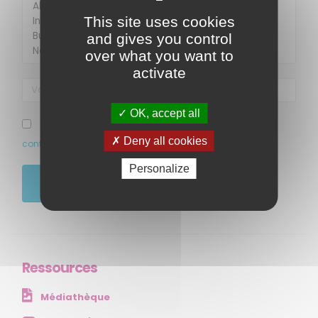
This site uses cookies
and gives you control
over what you want to
activate
OK, accept all
MENU
J’ai pris connaissance et accepte la politique de
Deny all cookies
confidentialité de ce site
Accueil
Personalize
Qui sommes-nous ?
JE M'ABONNE
Comprendre
Agir
Ressources et publications
Ressources
NOS SERVICES
Médiathèque
Presse
Collectivités