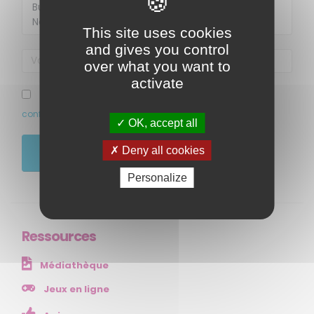
This site uses cookies
and gives you control
over what you want to
activate
J’ai pris connaissance et accepte la politique de
confidentialité de ce site
OK, accept all
MENU
Deny all cookies
JE M'ABONNE
Accueil
Personalize
Qui sommes-nous ?
Comprendre
Agir
Ressources
Ressources et publications
Médiathèque
NOS SERVICES
Jeux en ligne