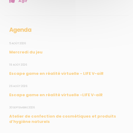
Agir
Presse
Collectivités
Enseignants
Mesures réglementaires
Agenda
Mesures du réseau Sargasses
Open Data
5 AOÛT 2026
Mercredi du jeu
SUIVEZ-NOUS
19 AOÛT 2026
Escape game en réalité virtuelle - LIFE V-aiR
CONTACT
26 AOÛT 2026
Escape game en réalité virtuelle -LIFE V-aiR
31, rue du Pr. Raymond Garcin, 97200 Fort-de-France
30 SEPTEMBRE 2026
Tél : 0596 60 08 48
Atelier de confection de cosmétiques et produits
Mail : info@madininair.fr
d’hygiène naturels