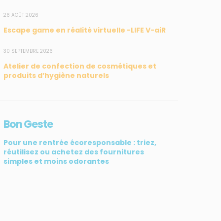
26 AOÛT 2026
Escape game en réalité virtuelle -LIFE V-aiR
SUIVEZ-NOUS
CONTACT
30 SEPTEMBRE 2026
Atelier de confection de cosmétiques et
31, rue du Pr. Raymond
produits d’hygiène naturels
Garcin, 97200 Fort-de-
France
Tél : 0596 60 08 48
Bon Geste
Mail : info@madininair.fr
Pour une rentrée écoresponsable : triez,
réutilisez ou achetez des fournitures
simples et moins odorantes
ATIV3
© Madininair 2026. Tous droits réservés.