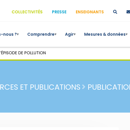
COLLECTIVITÉS
PRESSE
ENSEIGNANTS
-nous ?
Comprendre
Agir
Mesures & données
▾
▾
▾
▾
’ÉPISODE DE POLLUTION
RCES ET PUBLICATIONS
PUBLICATIO