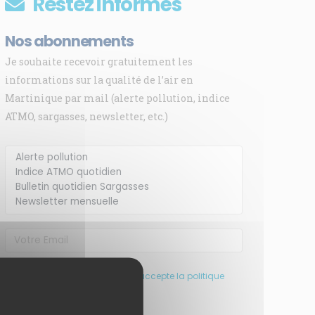
Restez informés
Nos abonnements
Je souhaite recevoir gratuitement les
informations sur la qualité de l’air en
Martinique par mail (alerte pollution, indice
ATMO, sargasses, newsletter, etc.)
J’ai pris connaissance et accepte la politique
de confidentialité de ce site