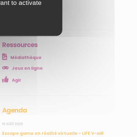
ant to activate
JE M'ABONNE
Ressources
Médiathèque
Jeux en ligne
Agir
Agenda
19 AOÛT 2026
Escape game en réalité virtuelle - LIFE V-aiR