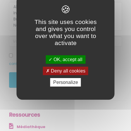
Membre de
Agréé par
This site uses cookies
and gives you control
over what you want to
activate
J’ai pris connaissance et accepte la politique de
OK, accept all
confidentialité de ce site
Deny all cookies
MENU
JE M'ABONNE
Personalize
Accueil
Qui sommes-nous ?
Comprendre
Agir
Ressources
Ressources et publications
Médiathèque