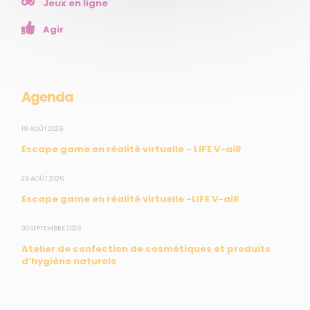
Jeux en ligne
Enseignants
Agir
Mesures réglementaires
Mesures du réseau Sargasses
Open Data
Agenda
SUIVEZ-NOUS
19 AOÛT 2026
Escape game en réalité virtuelle - LIFE V-aiR
CONTACT
26 AOÛT 2026
Escape game en réalité virtuelle -LIFE V-aiR
31, rue du Pr. Raymond Garcin, 97200 Fort-de-France
30 SEPTEMBRE 2026
Tél : 0596 60 08 48
Atelier de confection de cosmétiques et produits
Mail : info@madininair.fr
d’hygiène naturels