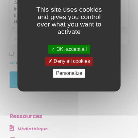
This site uses cookies
and gives you control
over what you want to
activate
OK, accept all
MENU
J’ai pris connaissance et accepte la politique de
Deny all cookies
confidentialité de ce site
Accueil
Personalize
Qui sommes-nous ?
JE M'ABONNE
Comprendre
Agir
Ressources et publications
Ressources
NOS SERVICES
Médiathèque
Presse
Collectivités