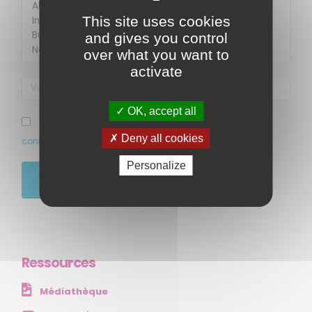
This site uses cookies
and gives you control
over what you want to
activate
OK, accept all
MENU
J’ai pris connaissance et accepte la politique de
Deny all cookies
confidentialité de ce site
Accueil
Personalize
Qui sommes-nous ?
JE M'ABONNE
Comprendre
Agir
Ressources et publications
Ressources
NOS SERVICES
Médiathèque
Presse
Collectivités