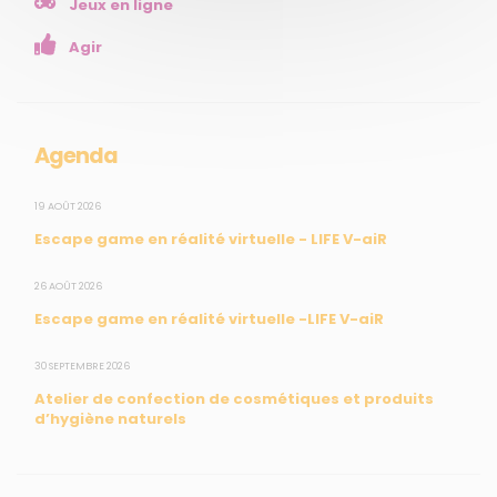
Jeux en ligne
Enseignants
Agir
Mesures réglementaires
Mesures du réseau Sargasses
Open Data
Agenda
SUIVEZ-NOUS
19 AOÛT 2026
Escape game en réalité virtuelle - LIFE V-aiR
CONTACT
26 AOÛT 2026
Escape game en réalité virtuelle -LIFE V-aiR
31, rue du Pr. Raymond Garcin, 97200 Fort-de-France
30 SEPTEMBRE 2026
Tél : 0596 60 08 48
Atelier de confection de cosmétiques et produits
Mail : info@madininair.fr
d’hygiène naturels