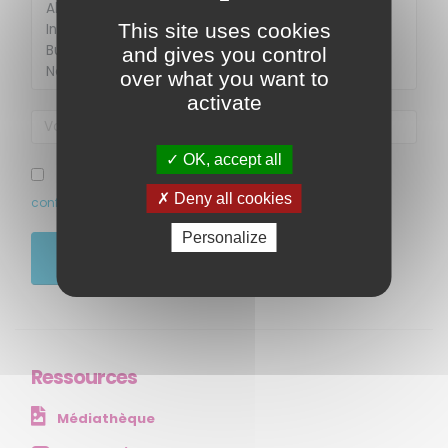
This site uses cookies
and gives you control
over what you want to
activate
OK, accept all
MENU
J’ai pris connaissance et accepte la politique de
Deny all cookies
confidentialité de ce site
Accueil
Personalize
Qui sommes-nous ?
JE M'ABONNE
Comprendre
Agir
Ressources et publications
Ressources
NOS SERVICES
Médiathèque
Presse
Collectivités