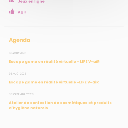
Jeux en ligne
Enseignants
Agir
Mesures réglementaires
Mesures du réseau Sargasses
Open Data
Agenda
SUIVEZ-NOUS
19 AOÛT 2026
Escape game en réalité virtuelle - LIFE V-aiR
CONTACT
26 AOÛT 2026
Escape game en réalité virtuelle -LIFE V-aiR
31, rue du Pr. Raymond Garcin, 97200 Fort-de-France
30 SEPTEMBRE 2026
Tél : 0596 60 08 48
Atelier de confection de cosmétiques et produits
Mail : info@madininair.fr
d’hygiène naturels