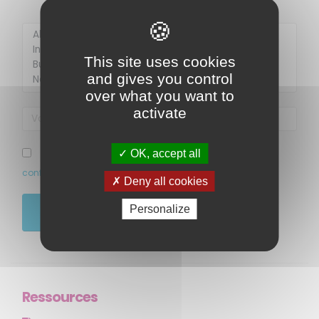
Membre de
Agréé par
This site uses cookies
and gives you control
over what you want to
activate
OK, accept all
J’ai pris connaissance et accepte la politique de
confidentialité de ce site
Deny all cookies
MENU
Personalize
JE M'ABONNE
Accueil
Qui sommes-nous ?
Comprendre
Agir
Ressources
Ressources et publications