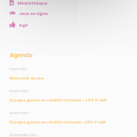
Médiathèque
NOS SERVICES
Jeux en ligne
Agir
Presse
Collectivités
Enseignants
Mesures réglementaires
Agenda
Mesures du réseau Sargasses
Open Data
5 AOÛT 2026
Mercredi du jeu
SUIVEZ-NOUS
19 AOÛT 2026
Escape game en réalité virtuelle - LIFE V-aiR
CONTACT
26 AOÛT 2026
Escape game en réalité virtuelle -LIFE V-aiR
31, rue du Pr. Raymond Garcin, 97200 Fort-de-France
30 SEPTEMBRE 2026